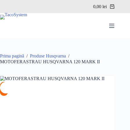
Sari
0,00
lei
la
Coș
conținut
de
cumpărături
Prima pagină
/
Produse Husqvarna
/
MOTOFERASTRAU HUSQVARNA 120 MARK II
%