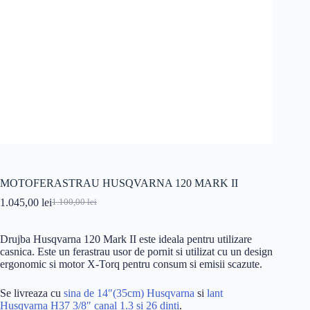
MOTOFERASTRAU HUSQVARNA 120 MARK II
1.045,00
lei
1.100,00
lei
Prețul
Prețul
inițial
curent
a
este:
Drujba Husqvarna 120 Mark II este ideala pentru utilizare
fost:
1.045,00 lei.
casnica. Este un ferastrau usor de pornit si utilizat cu un design
1.100,00 lei.
ergonomic si motor X-Torq pentru consum si emisii scazute.
Se livreaza cu
sina de 14″(35cm) Husqvarna
si
lant
Husqvarna H37 3/8″ canal 1.3 si 26 dinti
.