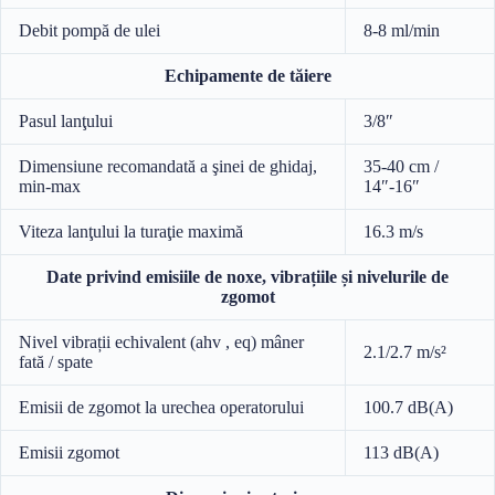
Debit pompă de ulei
8-8 ml/min
Echipamente de tăiere
Pasul lanţului
3/8″
Dimensiune recomandată a şinei de ghidaj,
35-40 cm /
min-max
14″-16″
Viteza lanţului la turaţie maximă
16.3 m/s
Date privind emisiile de noxe, vibrațiile și nivelurile de
zgomot
Nivel vibrații echivalent (ahv , eq) mâner
2.1/2.7 m/s²
fată / spate
Emisii de zgomot la urechea operatorului
100.7 dB(A)
Emisii zgomot
113 dB(A)