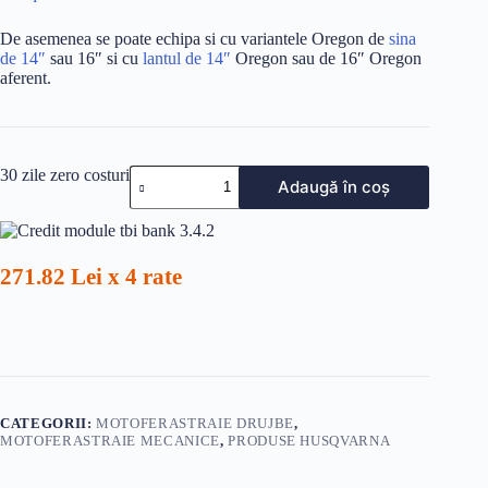
De asemenea se poate echipa si cu variantele Oregon de
sina
de 14″
sau 16″ si cu
lantul de 14″
Oregon sau de 16″ Oregon
aferent.
Cantitate
30 zile zero costuri
Adaugă în coș
MOTOFERASTRAU
HUSQVARNA
120
MARK
II
271.82 Lei x 4 rate
CATEGORII:
MOTOFERASTRAIE DRUJBE
,
MOTOFERASTRAIE MECANICE
,
PRODUSE HUSQVARNA