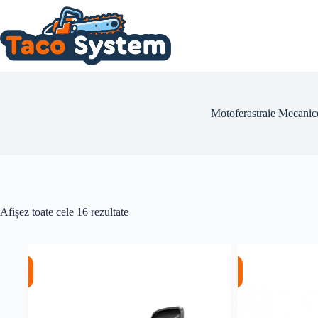
Sari
la
conținut
Motoferastraie Mecanic
Afișez toate cele 16 rezultate
%
%