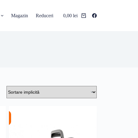
Magazin
Reduceri
0,00
lei
Coș
de
cumpărături
%