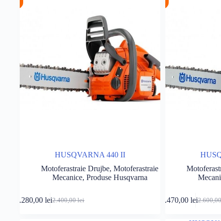
HUSQVARNA 440 II
HUSQ
Motoferastraie Drujbe
,
Motoferastraie
Motoferast
Mecanice
,
Produse Husqvarna
Mecani
Adaugă în coș
2.280,00
lei
2.470,00
lei
2.400,00
lei
2.600,0
Prețul
Prețul
Prețul
Prețul
inițial
curent
inițial
curent