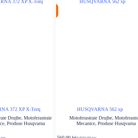
a
este:
 lei.
fost:
2.660,00 lei.
%
 lei.
2.800,00 lei.
A 372 XP X-Torq
HUSQVARNA 562 xp
raie Drujbe
,
Motoferastraie
Motoferastraie Drujbe
,
Motoferastr
ce
,
Produse Husqvarna
Mecanice
,
Produse Husqvarna
Adaugă în coș
Adaugă în c
4.560,00
lei
0
lei
4.800,00
lei