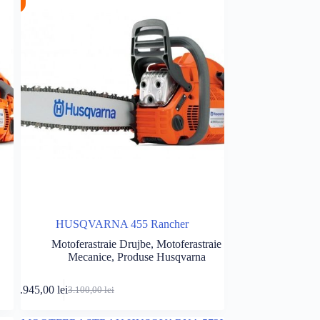
HUSQVARNA 455 Rancher
Motoferastraie Drujbe
,
Motoferastraie
Mecanice
,
Produse Husqvarna
oș
Adaugă în coș
2.945,00
lei
3.100,00
lei
Prețul
Prețul
inițial
curent