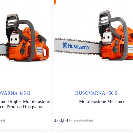
VARNA 445 II
HUSQVARNA 450 S
raie Drujbe
,
Motoferastraie
Motoferastraie Mecanice
ce
,
Produse Husqvarna
Adaugă în coș
Adaugă în c
2.660,00
lei
0
lei
2.800,00
lei
Prețul
Prețul
inițial
curent