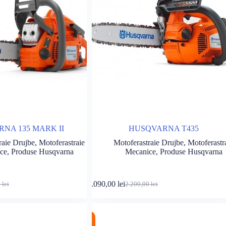
NA 135 MARK II
HUSQVARNA T435
raie Drujbe
,
Motoferastraie
Motoferastraie Drujbe
,
Motoferastr
ce
,
Produse Husqvarna
Mecanice
,
Produse Husqvarna
Adaugă în coș
Adaugă în c
2.090,00
lei
0
lei
2.200,00
lei
Prețul
Prețul
inițial
curent
a
este:
 lei.
fost:
2.090,00 lei.
%
 lei.
2.200,00 lei.