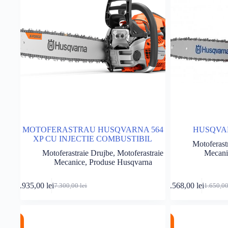
MOTOFERASTRAU HUSQVARNA 564
HUSQVAR
XP CU INJECTIE COMBUSTIBIL
Motoferast
Motoferastraie Drujbe
,
Motoferastraie
Mecani
Mecanice
,
Produse Husqvarna
Adaugă în coș
6.935,00
lei
1.568,00
lei
7.300,00
lei
1.650,0
Prețul
Prețul
Prețul
Prețul
inițial
curent
inițial
curent
a
este:
a
este:
fost:
6.935,00 lei.
fost:
1.568,00
%
%
7.300,00 lei.
1.650,00