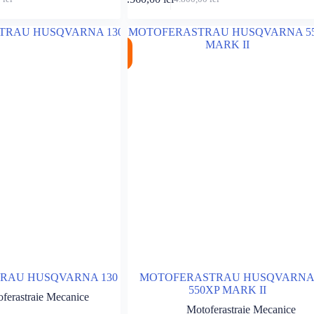
Prețul
Prețul
inițial
curent
a
este:
 lei.
fost:
4.560,00 lei.
%
 lei.
4.800,00 lei.
RAU HUSQVARNA 130
MOTOFERASTRAU HUSQVARN
550XP MARK II
ferastraie Mecanice
Motoferastraie Mecanice