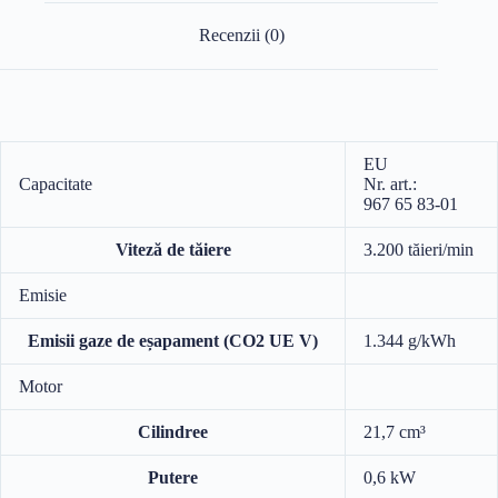
Recenzii (0)
EU
Capacitate
Nr. art.:
967 65 83‑01
Viteză de tăiere
3.200 tăieri/min
Emisie
Emisii gaze de eșapament (CO2 UE V)
1.344 g/kWh
Motor
Cilindree
21,7 cm³
Putere
0,6 kW