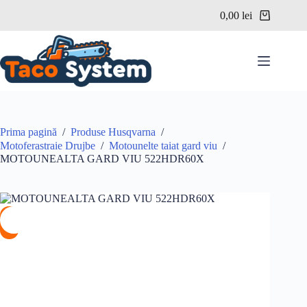
Sari
0,00
lei
la
Coș
conținut
de
cumpărături
Prima pagină
/
Produse Husqvarna
/
Motoferastraie Drujbe
/
Motounelte taiat gard viu
/
MOTOUNEALTA GARD VIU 522HDR60X
%