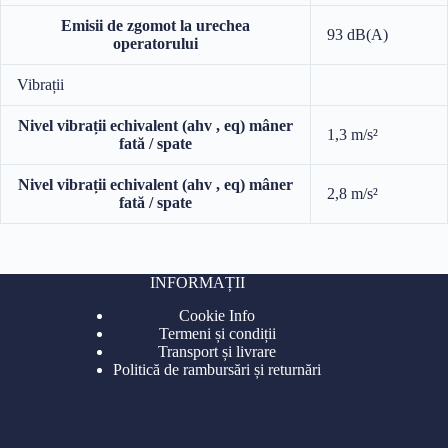
Emisii de zgomot la urechea
93 dB(A)
operatorului
Vibrații
Nivel vibrații echivalent (ahv , eq) mâner
1,3 m/s²
fată / spate
Nivel vibrații echivalent (ahv , eq) mâner
2,8 m/s²
fată / spate
INFORMAȚII
Cookie Info
Termeni și condiții
Transport și livrare
Politică de rambursări și returnări