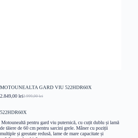
MOTOUNEALTA GARD VIU 522HDR60X
2.849,00
lei
2.999,00
lei
Prețul
Prețul
inițial
curent
a
este:
522HDR60X
fost:
2.849,00 lei.
2.999,00 lei.
Motounealtă pentru gard viu puternică, cu cuțit dublu și lamă
de tăiere de 60 cm pentru sarcini grele. Mâner cu poziții
multiple și greutate redusă, lame de mare capacitate și