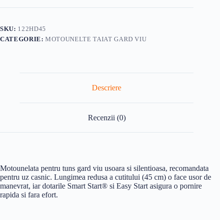
SKU:
122HD45
CATEGORIE:
MOTOUNELTE TAIAT GARD VIU
Descriere
Recenzii (0)
Motounelata pentru tuns gard viu usoara si silentioasa, recomandata
pentru uz casnic. Lungimea redusa a cutitului (45 cm) o face usor de
manevrat, iar dotarile Smart Start® si Easy Start asigura o pornire
rapida si fara efort.