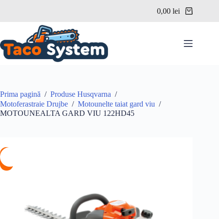
Sari
0,00
lei
la
Coș
conținut
de
cumpărături
Prima pagină
/
Produse Husqvarna
/
Motoferastraie Drujbe
/
Motounelte taiat gard viu
/
MOTOUNEALTA GARD VIU 122HD45
%