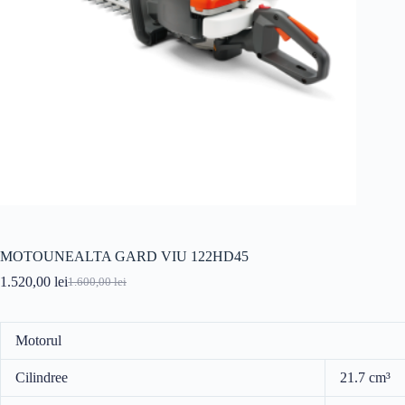
MOTOUNEALTA GARD VIU 122HD45
1.520,00
lei
1.600,00
lei
Prețul
Prețul
inițial
curent
a
este:
fost:
1.520,00 lei.
Motorul
1.600,00 lei.
Cilindree
21.7 cm³