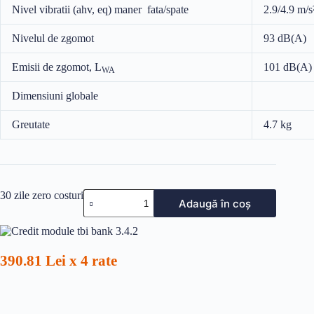
Nivel vibratii (ahv, eq) maner fata/spate
2.9/4.9 m/s
Nivelul de zgomot
93 dB(A)
Emisii de zgomot, L
101 dB(A)
WA
Dimensiuni globale
Greutate
4.7 kg
Cantitate
30 zile zero costuri
Adaugă în coș
MOTOUNEALTA
GARD
VIU
122HD45
390.81 Lei x 4 rate