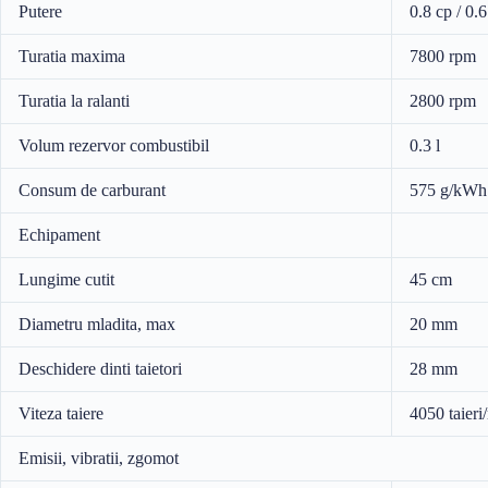
Putere
0.8 cp / 0.
Turatia maxima
7800 rpm
Turatia la ralanti
2800 rpm
Volum rezervor combustibil
0.3 l
Consum de carburant
575 g/kWh
Echipament
Lungime cutit
45 cm
Diametru mladita, max
20 mm
Deschidere dinti taietori
28 mm
Viteza taiere
4050 taieri
Emisii, vibratii, zgomot