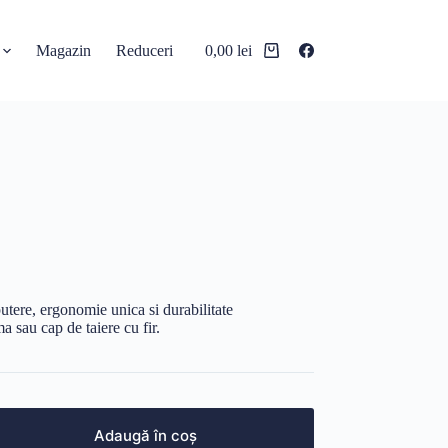
Magazin
Reduceri
0,00
lei
Coș
de
cumpărături
utere, ergonomie unica si durabilitate
ma sau cap de taiere cu fir.
Adaugă în coș