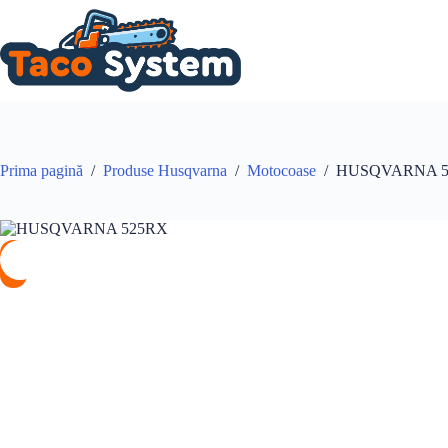
Sari
la
conținut
Prima pagină
/
Produse Husqvarna
/
Motocoase
/
HUSQVARNA 5
%