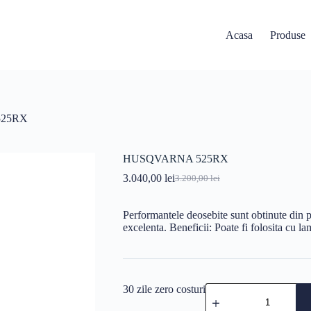
Acasa
Produse
25RX
HUSQVARNA 525RX
3.040,00
lei
3.200,00
lei
Prețul
Prețul
inițial
curent
a
este:
Performantele deosebite sunt obtinute din p
fost:
3.040,00 lei.
excelenta. Beneficii: Poate fi folosita cu la
3.200,00 lei.
Cantitate
30 zile zero costuri
HUSQVARNA