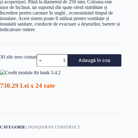
și acoperișuri. Până la diametrul de 250 mm. Coloana este
ușor de înclinat, iar suportul din spate oferă stabilitate și
încredere pentru carotare în unghi , economisind timpul de
instalare. Acest sistem poate fi utilizat pentru ventilație și
instalatii sanitare, conducte de evacuare a deșeurilor, bariere și
indicatoare rutiere.
Cantitate
30 zile zero costuri
Adaugă în coș
MASINA
DE
GAURIT
CU
STAND
730.29 Lei x 24 rate
HUSQVARNA
DMS
240
CATEGORIE:
HUSQVARNA CONSTRUCT