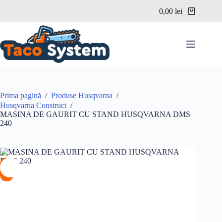
Sari
0,00
lei
la
Coș
conținut
de
cumpărături
Prima pagină
/
Produse Husqvarna
/
Husqvarna Construct
/
MASINA DE GAURIT CU STAND HUSQVARNA DMS
240
%