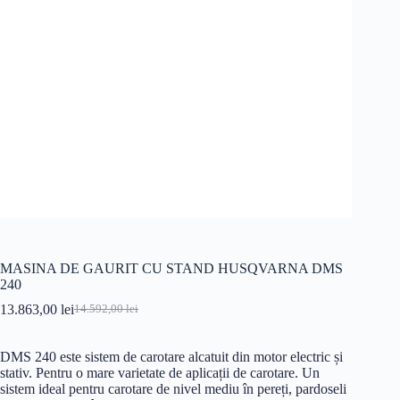
MASINA DE GAURIT CU STAND HUSQVARNA DMS
240
13.863,00
lei
14.592,00
lei
Prețul
Prețul
inițial
curent
a
este:
DMS 240 este sistem de carotare alcatuit din motor electric și
fost:
13.863,00 lei.
stativ. Pentru o mare varietate de aplicații de carotare. Un
14.592,00 lei.
sistem ideal pentru carotare de nivel mediu în pereți, pardoseli