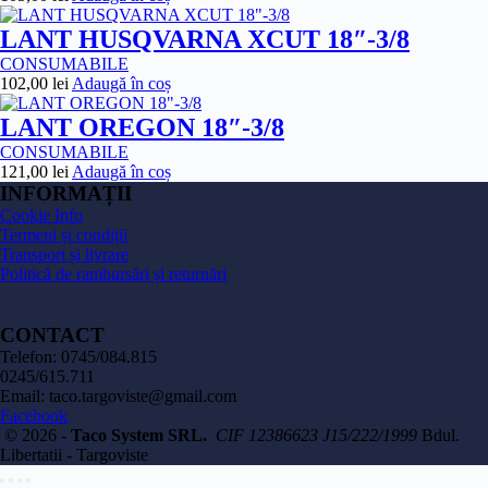
LANT HUSQVARNA XCUT 18″-3/8
CONSUMABILE
102,00
lei
Adaugă în coș
LANT OREGON 18″-3/8
CONSUMABILE
121,00
lei
Adaugă în coș
INFORMAȚII
Cookie Info
Termeni și condiții
Transport și livrare
Politică de rambursări și returnări
CONTACT
Telefon: 0745/084.815
0245/615.711
Email: taco.targoviste@gmail.com
Facebook
© 2026 -
Taco System SRL.
CIF 12386623 J15/222/1999
Bdul.
Libertatii - Targoviste