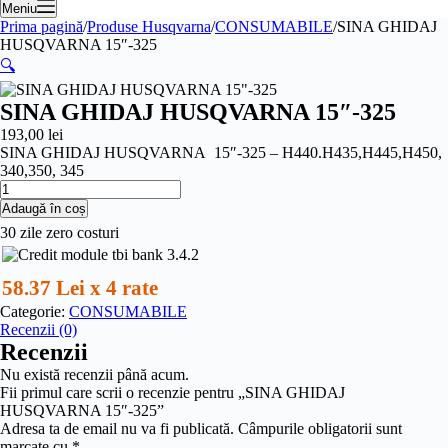
cumpărături
Meniu
Prima pagină
/
Produse Husqvarna
/
CONSUMABILE
/
SINA GHIDAJ
HUSQVARNA 15″-325
🔍
SINA GHIDAJ HUSQVARNA 15″-325
193,00
lei
SINA GHIDAJ HUSQVARNA 15″-325 – H440.H435,H445,H450,
340,350, 345
Cantitate
SINA
Adaugă în coș
GHIDAJ
30 zile zero costuri
HUSQVARNA
15"-325
58.37 Lei x 4 rate
Categorie:
CONSUMABILE
Recenzii (0)
Recenzii
Nu există recenzii până acum.
Fii primul care scrii o recenzie pentru „SINA GHIDAJ
HUSQVARNA 15″-325”
Adresa ta de email nu va fi publicată.
Câmpurile obligatorii sunt
marcate cu
*