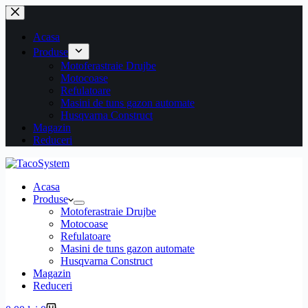
Sari
la
conținut
Acasa
Produse
Motoferastraie Drujbe
Motocoase
Refulatoare
Masini de tuns gazon automate
Husqvarna Construct
Magazin
Reduceri
Acasa
Produse
Motoferastraie Drujbe
Motocoase
Refulatoare
Masini de tuns gazon automate
Husqvarna Construct
Magazin
Reduceri