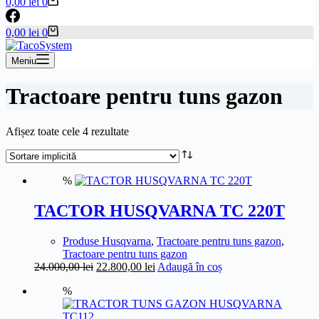
Coș
0,00
lei
0
de
cumpărături
Coș
0,00
lei
0
de
cumpărături
Meniu
Tractoare pentru tuns gazon
Afișez toate cele 4 rezultate
%
TACTOR HUSQVARNA TC 220T
Produse Husqvarna
,
Tractoare pentru tuns gazon
,
Tractoare pentru tuns gazon
Prețul
Prețul
24.000,00
lei
22.800,00
lei
Adaugă în coș
inițial
curent
%
a
este:
fost:
22.800,00 lei.
24.000,00 lei.