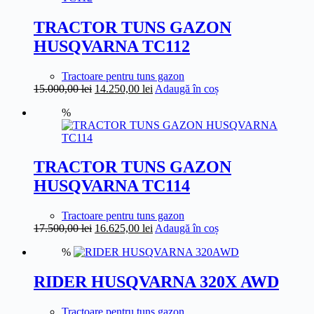
TRACTOR TUNS GAZON
HUSQVARNA TC112
Tractoare pentru tuns gazon
Prețul
Prețul
15.000,00
lei
14.250,00
lei
Adaugă în coș
inițial
curent
%
a
este:
fost:
14.250,00 lei.
15.000,00 lei.
TRACTOR TUNS GAZON
HUSQVARNA TC114
Tractoare pentru tuns gazon
Prețul
Prețul
17.500,00
lei
16.625,00
lei
Adaugă în coș
inițial
curent
%
a
este:
fost:
16.625,00 lei.
17.500,00 lei.
RIDER HUSQVARNA 320X AWD
Tractoare pentru tuns gazon